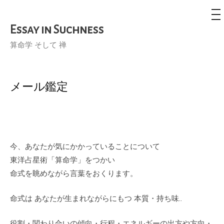
メ
ニ
ュ
Essay in Suchness
コ
ー
ン
算命学 そして 禅
テ
ン
ツ
メール鑑定
へ
ス
キ
ッ
今、あなたが気にかかっていることについて
プ
東洋占星術「算命学」をつかい
命式を眺めながら言葉をおくります。
命式は あなたが生まれながらにもつ 本質・持ち味..
役割・関わり合いの傾向・行程・エネルギーの出方や方向・