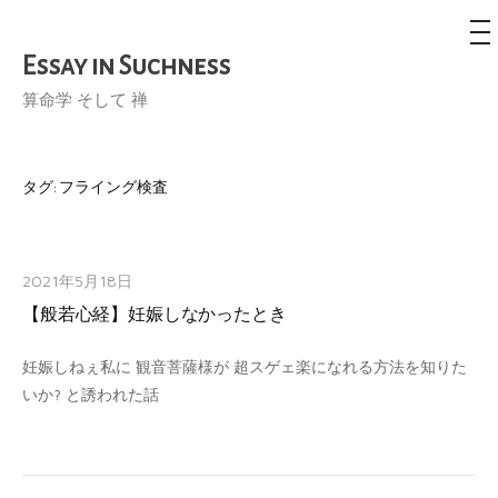
メ
ニ
ュ
Essay in Suchness
コ
ー
ン
算命学 そして 禅
テ
ン
ツ
タグ:
フライング検査
へ
ス
キ
2021年5月18日
ッ
【般若心経】妊娠しなかったとき
プ
妊娠しねぇ私に 観音菩薩様が 超スゲェ楽になれる方法を知りた
いか? と誘われた話