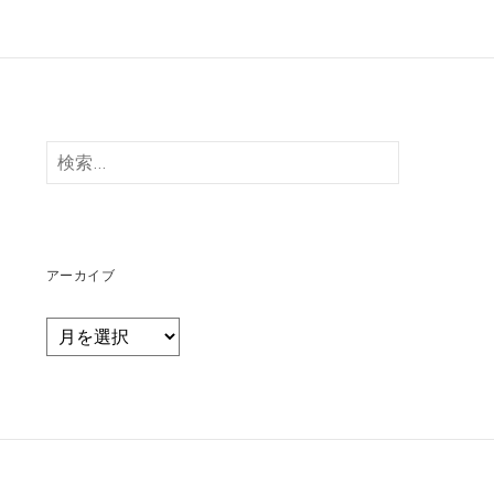
検
索:
アーカイブ
ア
ー
カ
イ
ブ