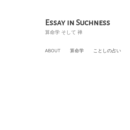
Essay in Suchness
コ
ン
算命学 そして 禅
テ
ン
ABOUT
算命学
ことしの占い
ツ
へ
ス
キ
ッ
プ