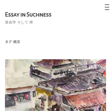
メ
ニ
ュ
Essay in Suchness
コ
ー
ン
算命学 そして 禅
テ
ン
ツ
タグ:
就活
へ
ス
キ
ッ
プ