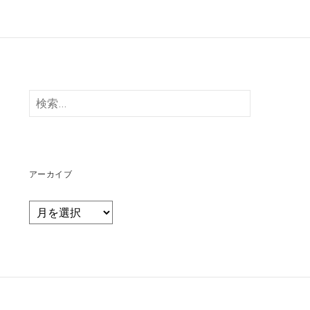
検
索:
アーカイブ
ア
ー
カ
イ
ブ