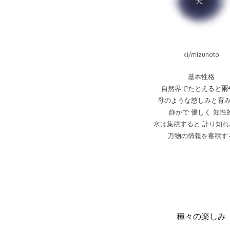
ki/mizunoto
基本性格
自然界でたとえると
雨
母のような慈しみと育
静かで 優しく 知性
水は集積すると 計り知れ
万物の情報を蓄積す
種々の楽しみ