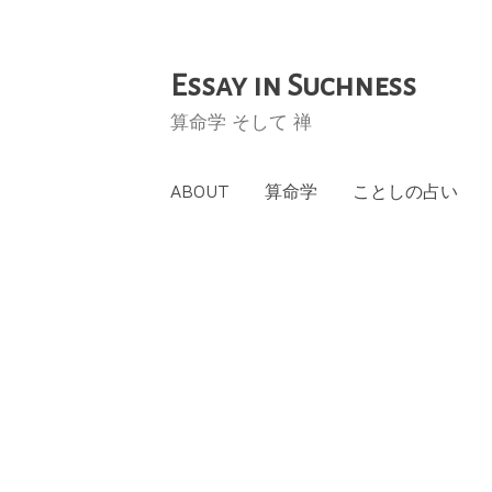
Essay in Suchness
コ
ン
算命学 そして 禅
テ
ン
ABOUT
算命学
ことしの占い
ツ
へ
ス
キ
ッ
プ