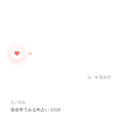
+6
✷ 算命学
古い投稿
投
稿
算命学でみる年占い 2026