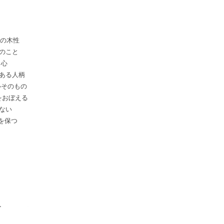
陽の木性
のこと
る心
ある人柄
心そのもの
をおぼえる
ない
を保つ