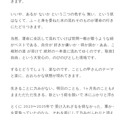
きます。
いいや、あるか ないか という二つの色すら 無い、という
はなくて、ふ～と身を委ねた水の流れそのものが運命の行き
にたどりつきます。
当然、運命に全託して流れていけば世間一般が厭うような経
がベストである、自分が 好きか嫌いか・得か損か・ああ、
相対の道 が溶けて 絶対の一本道に流れてゆくのです。取
自由」という大安心の、のびのびとした境地です。
するとどうでしょう、楽なのです。ことしの甲さんのテーマ
と楽に、おおらかな状態が現れてきます。
生きることに力みがない。明日のことも、1ヶ月先のことも
ままただただ生きる。欲という鎧を脱いで 水にぷかりと浮
とくに 2023〜2025年で 受け入れざるを得なかった、
を背負っていたのなら、それを前にして力みがふわりと消え