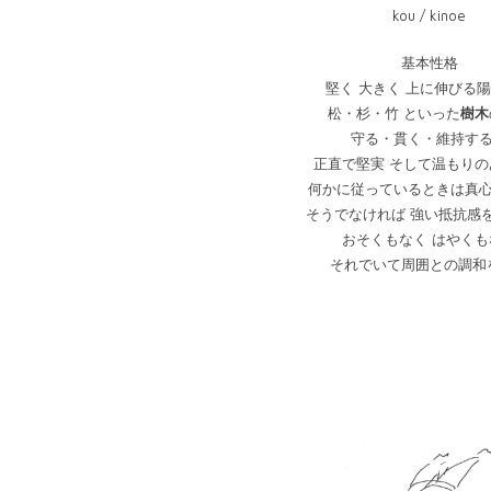
kou / kinoe
基本性格
堅く 大きく 上に伸びる
松・杉・竹 といった
樹木
守る・貫く・維持す
正直で堅実 そして温もりの
何かに従っているときは真
そうでなければ 強い抵抗感
おそくもなく はやくも
それでいて周囲との調和