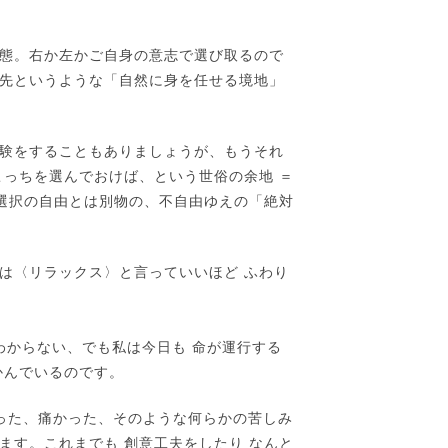
状態。右か左かご自身の意志で選び取るので
先というような「自然に身を任せる境地」
験をすることもありましょうが、もうそれ
こっちを選んでおけば、という世俗の余地 ＝
捨選択の自由とは別物の、不自由ゆえの「絶対
は〈リラックス〉と言っていいほど ふわり
わからない、でも私は今日も 命が運行する
かんでいるのです。
重かった、痛かった、そのような何らかの苦しみ
ます。これまでも 創意工夫をしたり なんと