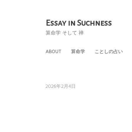
Essay in Suchness
コ
ン
算命学 そして 禅
テ
ン
ABOUT
算命学
ことしの占い
ツ
へ
ス
キ
2026年2月4日
ッ
プ