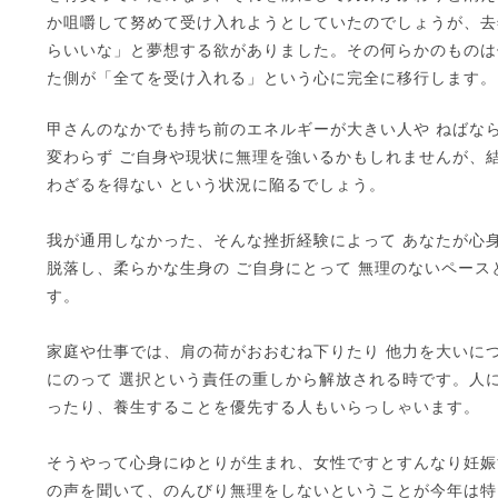
か咀嚼して努めて受け入れようとしていたのでしょうが、去
らいいな」と夢想する欲がありました。その何らかのものは
た側が「全てを受け入れる」という心に完全に移行します。
甲さんのなかでも持ち前のエネルギーが大きい人や ねばな
変わらず ご自身や現状に無理を強いるかもしれませんが、結
わざるを得ない という状況に陥るでしょう。
我が通用しなかった、そんな挫折経験によって あなたが心
脱落し、柔らかな生身の ご自身にとって 無理のないペース
す。
家庭や仕事では、肩の荷がおおむね下りたり 他力を大いに
にのって 選択という責任の重しから解放される時です。人に
ったり、養生することを優先する人もいらっしゃいます。
そうやって心身にゆとりが生まれ、女性ですとすんなり妊娠
の声を聞いて、のんびり無理をしないということが今年は特