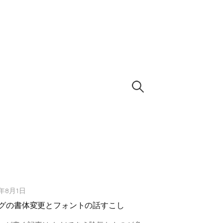
検
索:
1年8月1日
グの書体変更とフォントの話すこし