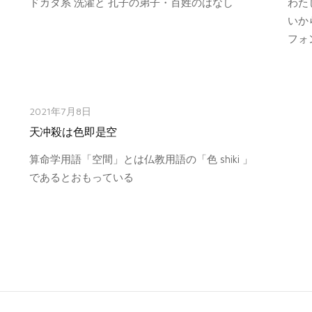
ドカタ系 洗濯と 孔子の弟子・百姓のはなし
わた
いか
フォ
2021年7月8日
天冲殺は色即是空
算命学用語「空間」とは仏教用語の「色 shiki 」
であるとおもっている