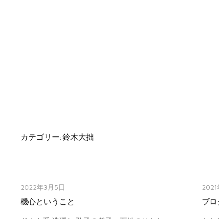
カテゴリー:
鈴木大拙
2022年3月5日
202
機心ということ
ブロ