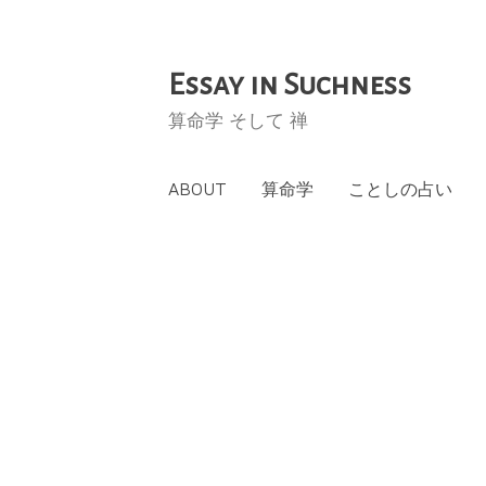
Essay in Suchness
コ
ン
算命学 そして 禅
テ
ン
ABOUT
算命学
ことしの占い
ツ
へ
ス
キ
ッ
プ