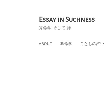
Essay in Suchness
コ
ン
算命学 そして 禅
テ
ン
ABOUT
算命学
ことしの占い
ツ
へ
ス
キ
ッ
プ