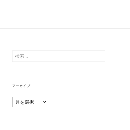
検
索:
アーカイブ
ア
ー
カ
イ