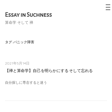
メ
ニ
ュ
Essay in Suchness
コ
ー
ン
算命学 そして 禅
テ
ン
ツ
タグ:
パニック障害
へ
ス
キ
2021年5月14日
ッ
【禅と算命学】自己を明らかにする そして忘れる
プ
自分探しに専念すると迷う