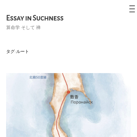
メ
ニ
ュ
Essay in Suchness
コ
ー
ン
算命学 そして 禅
テ
ン
ツ
タグ:
ルート
へ
ス
キ
ッ
プ