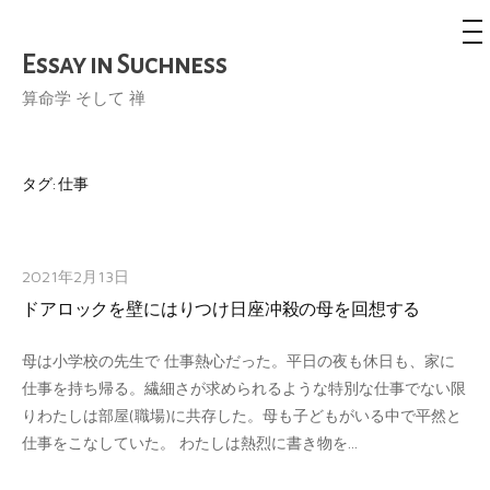
メ
ニ
ュ
Essay in Suchness
コ
ー
ン
算命学 そして 禅
テ
ン
ツ
タグ:
仕事
へ
ス
キ
2021年2月13日
ッ
ドアロックを壁にはりつけ日座冲殺の母を回想する
プ
母は小学校の先生で 仕事熱心だった。平日の夜も休日も、家に
仕事を持ち帰る。繊細さが求められるような特別な仕事でない限
りわたしは部屋(職場)に共存した。母も子どもがいる中で平然と
仕事をこなしていた。 わたしは熱烈に書き物を...