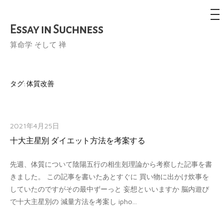
メ
ニ
ュ
Essay in Suchness
コ
ー
ン
算命学 そして 禅
テ
ン
ツ
タグ:
体質改善
へ
ス
キ
2021年4月25日
ッ
十大主星別 ダイエット方法を考案する
プ
先週、体質について陰陽五行の相生剋理論から考察した記事を書
きました。 この記事を書いたあとすぐに 買い物に出かけ炊事を
していたのですがその最中ずーっと 妄想といいますか 脳内遊び
で十大主星別の 減量方法を考案し ipho...