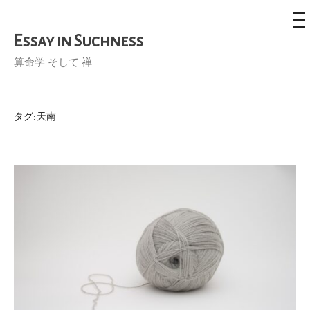
メ
ニ
ュ
Essay in Suchness
コ
ー
ン
算命学 そして 禅
テ
ン
ツ
タグ:
天南
へ
ス
キ
ッ
プ