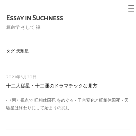
メ
ニ
ュ
Essay in Suchness
コ
ー
ン
算命学 そして 禅
テ
ン
ツ
タグ:
天馳星
へ
ス
キ
2021年5月30日
ッ
十二大従星・十二運のドラマチックな見方
プ
•〈丙〉視点で 旺相休囚死 をめぐる • 干合変化と旺相休囚死 • 天
馳星は終わりにして始まりの兆し