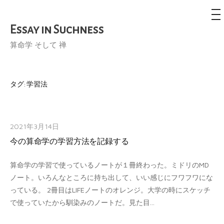
メ
ニ
ュ
Essay in Suchness
コ
ー
ン
算命学 そして 禅
テ
ン
ツ
タグ:
学習法
へ
ス
キ
2021年3月14日
ッ
今の算命学の学習方法を記録する
プ
算命学の学習で使っているノートが１冊終わった。ミドリのMD
ノート。いろんなところに持ち出して、いい感じにフワフワにな
っている。 2冊目はLIFEノートのオレンジ。大学の時にスケッチ
で使っていたから馴染みのノートだ。見た目...