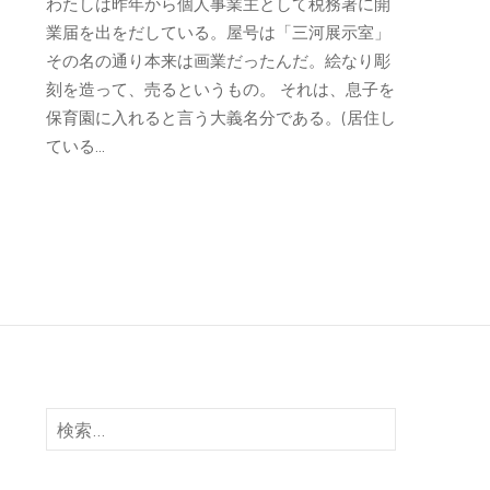
わたしは昨年から個人事業主として税務署に開
業届を出をだしている。屋号は「三河展示室」
その名の通り本来は画業だったんだ。絵なり彫
刻を造って、売るというもの。 それは、息子を
保育園に入れると言う大義名分である。(居住し
ている...
検
索: