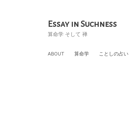
Essay in Suchness
コ
ン
算命学 そして 禅
テ
ン
ABOUT
算命学
ことしの占い
ツ
へ
ス
キ
ッ
プ