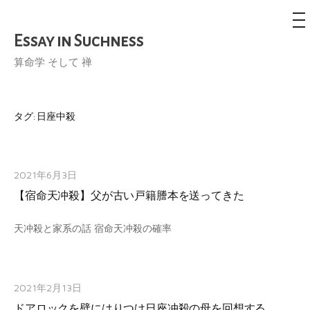
メ
ニ
ュ
Essay in Suchness
コ
ー
ン
算命学 そして 禅
テ
ン
ツ
タグ:
日座中殺
へ
ス
キ
2021年6月3日
ッ
【宿命天冲殺】父が古い戸籍謄本を送ってきた
プ
天冲殺と家系の話 宿命天冲殺の確率
2021年2月13日
ドアロックを壁にはりつけ日座冲殺の母を回想する