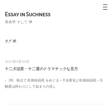
メ
ニ
ュ
Essay in Suchness
コ
ー
ン
算命学 そして 禅
テ
ン
ツ
タグ:
絶
へ
ス
キ
2021年5月30日
ッ
十二大従星・十二運のドラマチックな見方
プ
•〈丙〉視点で 旺相休囚死 をめぐる • 干合変化と旺相休囚死 • 天
馳星は終わりにして始まりの兆し