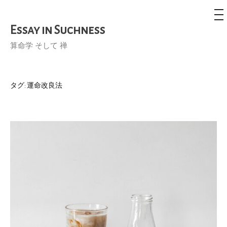
メ
ニ
ュ
Essay in Suchness
コ
ー
ン
算命学 そして 禅
テ
ン
ツ
タグ:
運命改良法
へ
ス
キ
ッ
プ