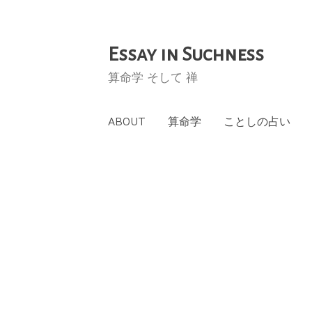
Essay in Suchness
コ
ン
算命学 そして 禅
テ
ン
ABOUT
算命学
ことしの占い
ツ
へ
ス
キ
ッ
プ