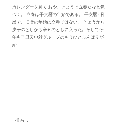
カレンダーを見て おや、きょうは立春だなと気
づく。 立春は干支暦の年始である。 干支暦≠旧
暦で、旧暦の年始は立春ではない。 きょうから
庚子のとしから辛丑のとしに入った。そして今
年も子丑天中殺グループのもうひとふんばりが
始...
検
索: