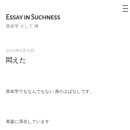
メ
ニ
ュ
Essay in Suchness
コ
ー
ン
算命学 そして 禅
テ
ン
ツ
2022年6月12日
へ
悶えた
ス
キ
ッ
プ
算命学でもなんでもない 身の上ばなしです。
青森に滞在しています