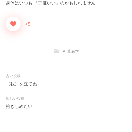
身体はいつも 「丁度いい」のかもしれません。
+5
✷ 算命学
古い投稿
投
稿
〈我〉を立てぬ
ナ
ビ
新しい投稿
ゲ
抱きしめたい
ー
シ
ョ
ン