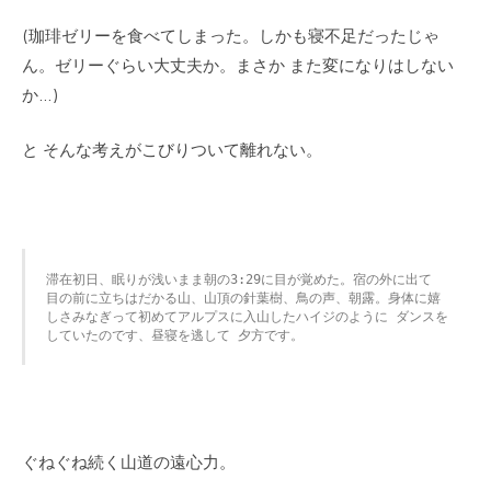
(珈琲ゼリーを食べてしまった。しかも寝不足だったじゃ
ん。ゼリーぐらい大丈夫か。まさか また変になりはしない
か…)
と そんな考えがこびりついて離れない。
滞在初日、眠りが浅いまま朝の3:29に目が覚めた。宿の外に出て 
目の前に立ちはだかる山、山頂の針葉樹、鳥の声、朝露。身体に嬉
しさみなぎって初めてアルプスに入山したハイジのように ダンスを
していたのです、昼寝を逃して 夕方です。
ぐねぐね続く山道の遠心力。