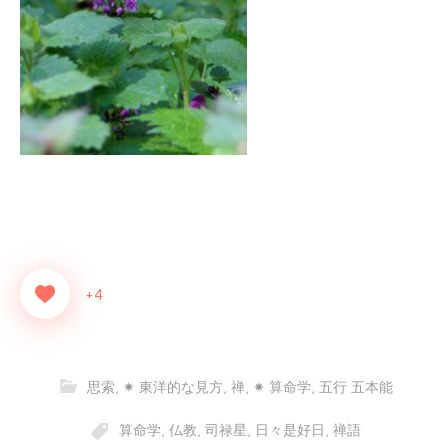
+4
思索
,
✷ 東洋的な見方
,
禅
,
✷ 算命学
,
五行 五本能
算命学
,
仏教
,
司禄星
,
日々是好日
,
禅語