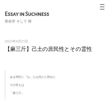
メ
ニ
ュ
Essay in Suchness
コ
ー
ン
算命学 そして 禅
テ
ン
ツ
2021年4月21日
へ
【麻三斤】己土の庶民性とその霊性
ス
キ
ッ
プ
ある禅匠に「仏」とは何かと尋ねた

その答えは

「麻三斤」