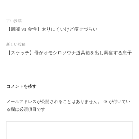
古い投稿
投
稿
【鳳閣 vs 金性】太りにくいけど痩せづらい
ナ
ビ
新しい投稿
ゲ
【スケッチ】母がオモシロソウナ道具箱を出し興奮する息子
ー
シ
ョ
ン
コメントを残す
メールアドレスが公開されることはありません。
※
が付いてい
る欄は必須項目です