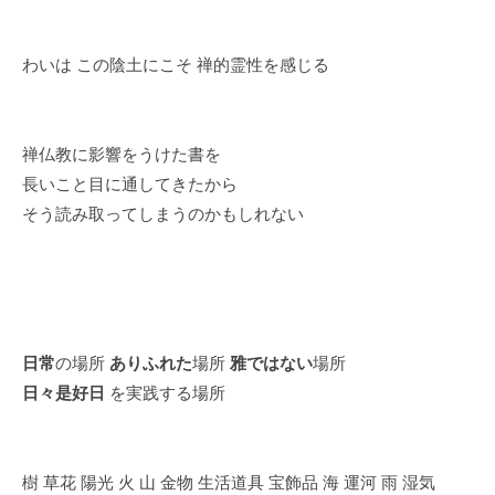
わいは この陰土にこそ 禅的霊性を感じる
禅仏教に影響をうけた書を
長いこと目に通してきたから
そう読み取ってしまうのかもしれない
日常
の場所
ありふれた
場所
雅ではない
場所
日々是好日
を実践する場所
樹 草花 陽光 火 山 金物 生活道具 宝飾品 海 運河 雨 湿気