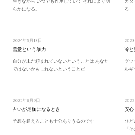
生きながら いつでも作用していて それにより明
カタ
らかになる。
る
2024年5月13日
202
善意という暴力
冷と
自分が未だ頼まれていないということは あなた
グツ
ではないかもしれないということだ
ルギ
2022年8月9日
202
占いが足枷になるとき
安心
予想を超えることも十分ありうるのです
ひど
「そ