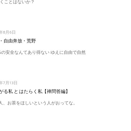
驚くことはないか？
1年8月6日
・自由奔放・荒野
0%の安全なんてあり得ない ゆえに自由で自然
1年7月13日
がる私 と はたらく私【禅問答編】
人、お茶をほしいという人がおってな。