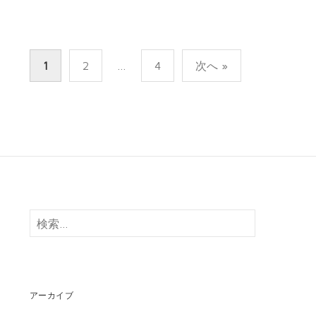
投
1
2
…
4
次へ »
稿
の
ペ
ー
ジ
送
り
検
索:
アーカイブ