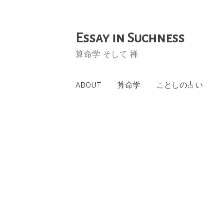
Essay in Suchness
コ
ン
算命学 そして 禅
テ
ン
ABOUT
算命学
ことしの占い
ツ
へ
ス
キ
ッ
プ