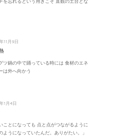
チを忘れるという用きこそ 直観の土台とな
3年11月9日
熱
グツ鍋の中で踊っている時には 食材のエネ
ーは外へ向かう
2年1月4日
いことになっても 点と点がつながるように
のようになっていたんだ。ありがたい。」