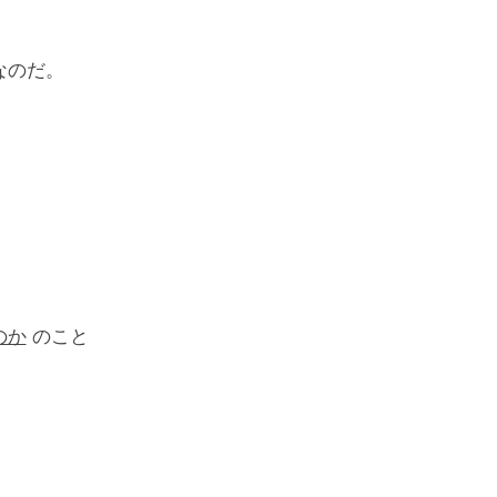
なのだ。
のか
のこと