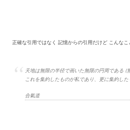
正確な引用ではなく 記憶からの引用だけど こんな
天地は無限の半径で画いた無限の円周である (
これを集約したものが私であり、更に集約した
合氣道