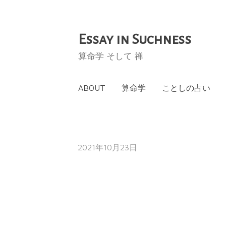
Essay in Suchness
コ
ン
算命学 そして 禅
テ
ン
ABOUT
算命学
ことしの占い
ツ
へ
ス
キ
2021年10月23日
ッ
プ