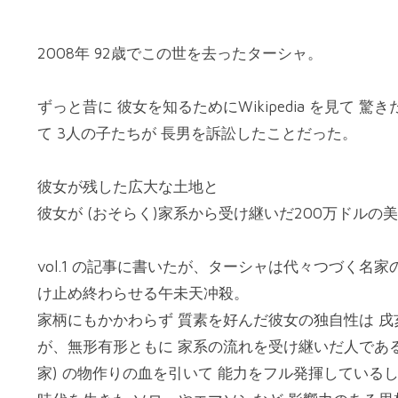
2008年 92歳でこの世を去ったターシャ。
ずっと昔に 彼女を知るためにWikipedia を見て
て 3人の子たちが 長男を訴訟したことだった。
彼女が残した広大な土地と
彼女が (おそらく)家系から受け継いだ200万ドルの
vol.1 の記事に書いたが、ターシャは代々つづく名
け止め終わらせる午未天冲殺。
家柄にもかかわらず 質素を好んだ彼女の独自性は 戌
が、無形有形ともに 家系の流れを受け継いだ人である
家) の物作りの血を引いて 能力をフル発揮している