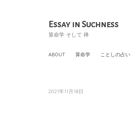
Essay in Suchness
コ
ン
算命学 そして 禅
テ
ン
ABOUT
算命学
ことしの占い
ツ
へ
ス
キ
2021年11月18日
ッ
プ