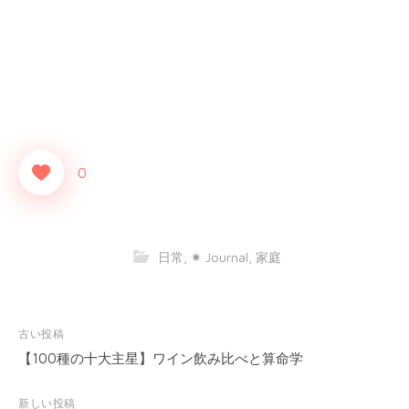
0
日常
,
✷ Journal
,
家庭
古い投稿
投
稿
【100種の十大主星】ワイン飲み比べと算命学
ナ
ビ
新しい投稿