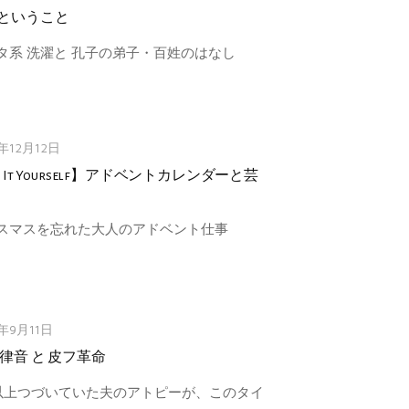
ということ
タ系 洗濯と 孔子の弟子・百姓のはなし
1年12月12日
 It Yourself】アドベントカレンダーと芸
スマスを忘れた大人のアドベント仕事
1年9月11日
 律音 と 皮フ革命
以上つづいていた夫のアトピーが、このタイ