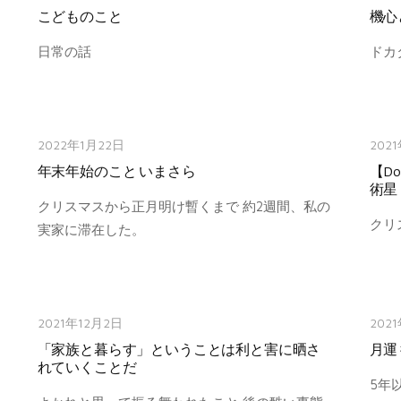
こどものこと
機心
日常の話
ドカ
2022年1月22日
202
年末年始のこと いまさら
【Do
術星
クリスマスから正月明け暫くまで 約2週間、私の
クリ
実家に滞在した。
2021年12月2日
202
「家族と暮らす」ということは利と害に晒さ
月運
れていくことだ
5年