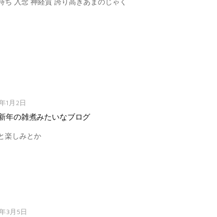
持ち 入念 神経質 誇り高きあまのじゃく
3年1月2日
新年の雑煮みたいなブログ
と楽しみとか
2年3月5日