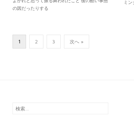
よかれと思って振る舞われたこと 後の酷い事態
ミング
の因だったりする
投
1
2
3
次へ »
稿
の
ペ
ー
ジ
送
り
検
索: