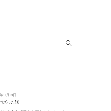
検
索:
5年11月18日
バズった話