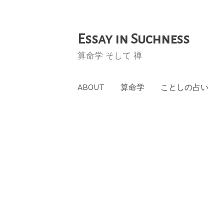
Essay in Suchness
コ
ン
算命学 そして 禅
テ
ン
ABOUT
算命学
ことしの占い
ツ
へ
ス
キ
ッ
プ