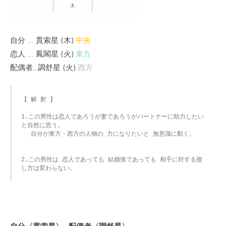
自分 … 貫索星 (木)
中央
恋人 … 鳳閣星 (火)
東方
配偶者.. 調舒星 (火)
西方
【 解 釈 】

1.この男性は恋人であろうが妻であろうがパートナーに助力したい
と自然に思う。

　 自分が東方・西方の人物の 力になりたいと 無意識に動く。

2.この男性は 恋人であっても 結婚後であっても 相手に対する接
し方は変わらない。
自分〈貫索星〉- 配偶者〈調舒星〉