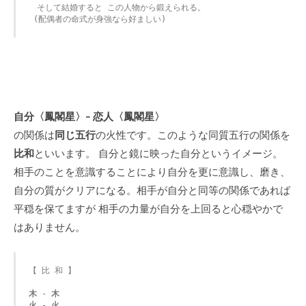
　そして結婚すると この人物から鍛えられる。

 (配偶者の命式が身強なら好ましい)
自分〈鳳閣星〉- 恋人〈鳳閣星〉
の関係は
同じ五行
の火性です。このような同質五行の関係を
比和
といいます。 自分と鏡に映った自分というイメージ。
相手のことを意識することにより自分を更に意識し、磨き、
自分の質がクリアになる。相手が自分と同等の関係であれば
平穏を保てますが 相手の力量が自分を上回ると心穏やかで
はありません。
【 比 和 】

木
 - 
木
火
 - 
火