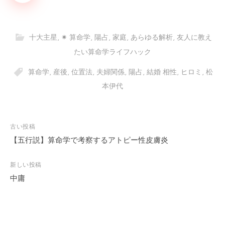
十大主星
,
✷ 算命学
,
陽占
,
家庭
,
あらゆる解析
,
友人に教え
たい算命学ライフハック
算命学
,
産後
,
位置法
,
夫婦関係
,
陽占
,
結婚 相性
,
ヒロミ
,
松
本伊代
古い投稿
投
稿
【五行説】算命学で考察するアトピー性皮膚炎
ナ
ビ
新しい投稿
ゲ
中庸
ー
シ
ョ
ン