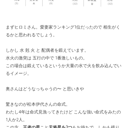
まずヒロミさん。愛妻家ランキング1位だったので 相生がく
るかと思われるでしょう。
しかし 水 剋 火 と 配偶者を鍛えています。
水火の激突は 五行の中で 1番激しいもの。
この場合は鍛えているというか大量の水で火を飲み込んでい
るイメージ。
奥さんはどうなっちゃうの〜 と思いきや
驚きなのが松本伊代さんの命式。
わたし4年は命式見漁ってきたけど こんな強い命式をみたの
1人か2人。
この方、
王者の星
こと
天将星を2つ
もお持ちで、しかも残り