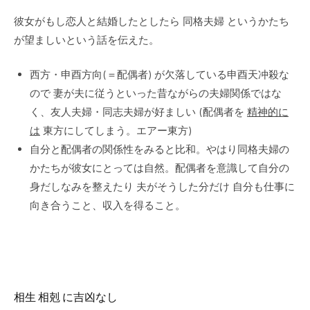
彼女がもし恋人と結婚したとしたら 同格夫婦 というかたち
が望ましいという話を伝えた。
西方・申酉方向(＝配偶者) が欠落している申酉天冲殺な
ので 妻が夫に従うといった昔ながらの夫婦関係ではな
く、友人夫婦・同志夫婦が好ましい (配偶者を
精神的に
は
東方にしてしまう。エアー東方)
自分と配偶者の関係性をみると比和。やはり同格夫婦の
かたちが彼女にとっては自然。配偶者を意識して自分の
身だしなみを整えたり 夫がそうした分だけ 自分も仕事に
向き合うこと、収入を得ること。
相生 相剋 に吉凶なし