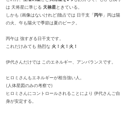
は 天将星に準じる
天禄星
ときている。
しかも (画像はないけれど)陰占では 日干支「
丙午
」丙は陽
の火、午も陽火で季節は夏のピーク。
丙午は 強すぎる日干支です。
これだけみても 熱烈な
火！火！火！
伊代さんだけでは このエネルギー、アンバランスです。
ヒロミさんもエネルギーが相当強い人。
(人体星図のみの考察で)
ヒロミさんにコントロールされることにより 伊代さんご自
身が安定する。