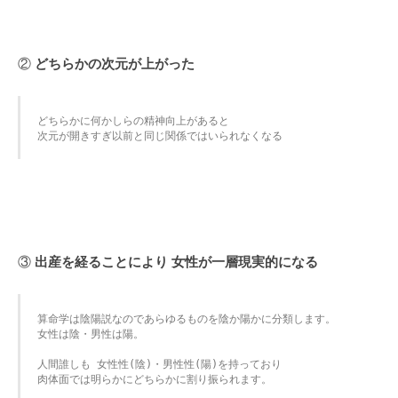
②
どちらかの次元が上がった
どちらかに何かしらの精神向上があると

次元が開きすぎ以前と同じ関係ではいられなくなる
③
出産を経ることにより 女性が一層現実的になる
算命学は陰陽説なのであらゆるものを陰か陽かに分類します。

女性は陰・男性は陽。

人間誰しも 女性性(陰)・男性性(陽)を持っており

肉体面では明らかにどちらかに割り振られます。
