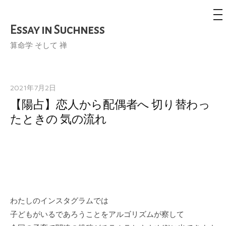
メ
ニ
ュ
Essay in Suchness
コ
ー
ン
算命学 そして 禅
テ
ン
ツ
2021年7月2日
へ
【陽占】恋人から配偶者へ 切り替わっ
ス
たときの 気の流れ
キ
ッ
プ
わたしのインスタグラムでは
子どもがいるであろうことをアルゴリズムが察して