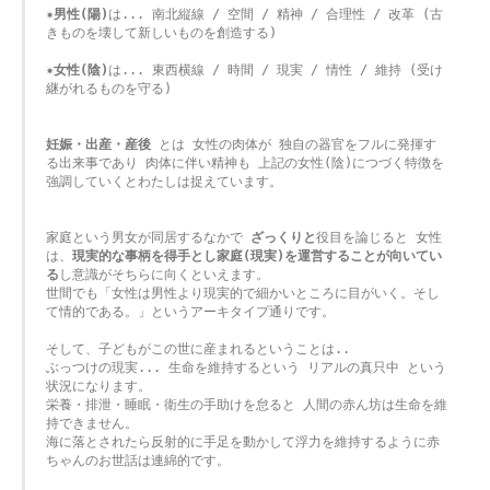
✷
男性(陽)
は... 南北縦線 / 空間 / 精神 / 合理性 / 改革 (古
きものを壊して新しいものを創造する)

✷
女性(陰)
は... 東西横線 / 時間 / 現実 / 情性 / 維持 (受け
継がれるものを守る)

妊娠・出産・産後
 とは 女性の肉体が 独自の器官をフルに発揮す
る出来事であり 肉体に伴い精神も 上記の女性(陰)につづく特徴を 
強調していくとわたしは捉えています。

家庭という男女が同居するなかで 
ざっくりと
役目を論じると 女性
は、
現実的な事柄を得手とし家庭(現実)を運営することが向いてい
る
し意識がそちらに向くといえます。

世間でも「女性は男性より現実的で細かいところに目がいく。そし
て情的である。」というアーキタイプ通りです。

そして、子どもがこの世に産まれるということは..

ぶっつけの現実... 生命を維持するという リアルの真只中 という
状況になります。

栄養・排泄・睡眠・衛生の手助けを怠ると 人間の赤ん坊は生命を維
持できません。

海に落とされたら反射的に手足を動かして浮力を維持するように赤
ちゃんのお世話は連綿的です。
