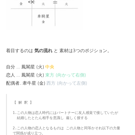
着目するのは
気の流れ
と 素材は3つのポジション。
自分 … 鳳閣星 (火)
中央
恋人 … 鳳閣星 (火)
東方 (向かって右側)
配偶者.. 牽牛星 (金)
西方 (向かって左側)
【 解 釈 】

1.この人物は恋人時代にはパートナーに友人感覚で接していたが

  結婚したとたん相手を意識し 厳しく接する

2.この人物の恋人となるものは この人物と同等かそれ以下の力量
で関係が成り立つ。
