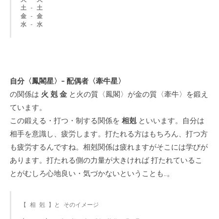
土
 - 
土
金
 - 
金
水
 - 
水
自分〈鳳閣星〉- 配偶者〈牽牛星〉
の関係は
火 剋 金
と火の質〈鳳閣〉が金の質〈牽牛〉を鍛え
ています。
この鍛える・打つ・制する関係を
相剋
といいます。自分は
相手を意識し、疲労します。打たれる方はもちろん、打つ方
も疲労するんですね。相剋関係は疲れますがそこには学びが
あります。打たれる側の力量が大きければ 打たれているこ
とがむしろ心地良い・気づかないということも..。
【 相 剋 】と そのイメージ
