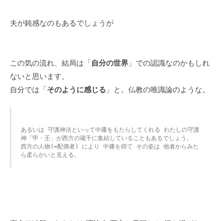
夫が鈍感なのもあるでしょうが
この気の流れ、結局は「
自分の世界
」での認識なのかもしれ
ないと思います。
自分では「
そのように感じる
」と。仏教の唯識論のような。
あるいは 守護神法といって中庸をもたらしてくれる わたしの守護
神「甲・壬」が西方の蔵干に集結していることもあるでしょう。
西方の人物(=配偶者) により 中庸を得て その姿は 他者からみた
ら柔らかいと見える。