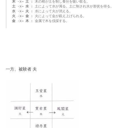
木
 -x→ 
土
土
 -x→ 
水
水
 -x→ 
火
火
 -x→ 
金
金
 -x→ 
木
 : 金属で木を伐採する。
一方、被験者 夫