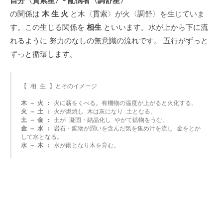
の関係は
木 生 火
と木〈貫索〉が火〈調舒〉を生じていま
す。この生じる関係を
相生
といいます。水が上から下に流
れるように 努力のなしの無意識の流れです。 五行がずっと
ずっと循環します。
【 相 生 】とそのイメージ

木
 →
 火
火
 → 
土
土
 →
 金
金
 →
 水
 : 岩石・鉱物が潤いを含んだ気を集め汁を流し 金をとか
水
 → 
木