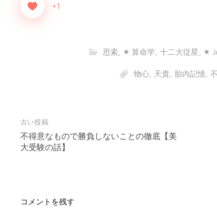
+1
思索
,
✷ 算命学
,
十二大従星
,
✷ J
物心
,
天貴
,
胎内記憶
,
古い投稿
投
稿
不得意なもので勝負しないことの徹底【美
大受験の話】
ナ
ビ
ゲ
ー
シ
コメントを残す
ョ