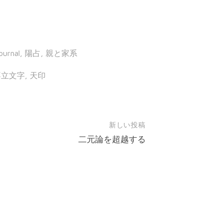
ournal
,
陽占
,
親と家系
不立文字
,
天印
新しい投稿
二元論を超越する