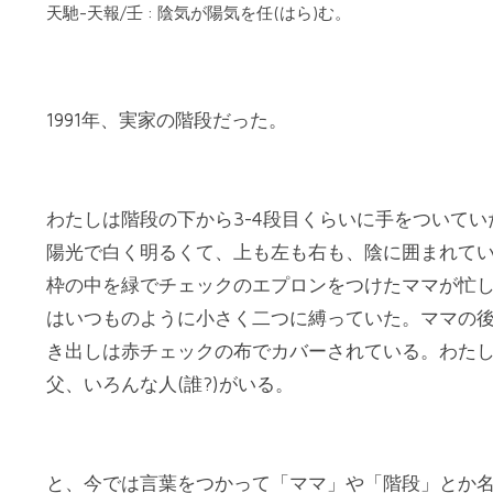
天馳-天報/壬 : 陰気が陽気を任(はら)む。
1991年、実家の階段だった。
わたしは階段の下から3-4段目くらいに手をついて
陽光で白く明るくて、上も左も右も、陰に囲まれて
枠の中を緑でチェックのエプロンをつけたママが忙
はいつものように小さく二つに縛っていた。ママの
き出しは赤チェックの布でカバーされている。わた
父、いろんな人(誰?)がいる。
と、今では言葉をつかって「ママ」や「階段」とか