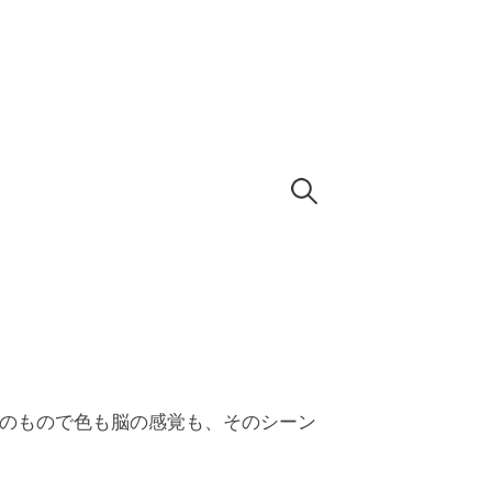
検
索:
いのもので色も脳の感覚も、そのシーン