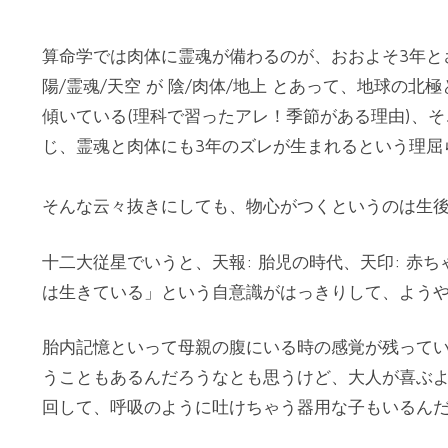
算命学では肉体に霊魂が備わるのが、おおよそ3年と
陽/霊魂/天空 が 陰/肉体/地上 とあって、地球の北
傾いている(理科で習ったアレ！季節がある理由)、
じ、霊魂と肉体にも3年のズレが生まれるという理屈
そんな云々抜きにしても、物心がつくというのは生後
十二大従星でいうと、天報: 胎児の時代、天印: 赤
は生きている」という自意識がはっきりして、ようやく《
胎内記憶といって母親の腹にいる時の感覚が残って
うこともあるんだろうなとも思うけど、大人が喜ぶ
回して、呼吸のように吐けちゃう器用な子もいるん