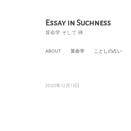
Essay in Suchness
コ
ン
算命学 そして 禅
テ
ン
ABOUT
算命学
ことしの占い
ツ
へ
ス
キ
2020年12月13日
ッ
プ